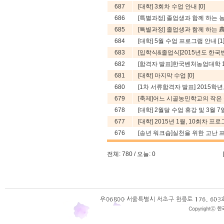
687
[대학] 3회차 수업 안내
[0]
686
[특별과정] 졸업생과 함께 하는 농담
685
[특별과정] 졸업생과 함께 하는 農談
684
[대학] 5월 수업 프로그램 안내
[1
683
[입학식&졸업식]2015년도 한국벤
682
[합격자 발표]한국벤처농업대학 15기
681
[대학] 마지막 수업
[0]
680
[1차 서류합격자 발표] 2015학년도
679
[축제]어느 시골농민학교의 작은 축제
678
[대학] 2월달 수업 휴강 및 3월 7일 
677
[대학] 2015년 1월, 10회차 프
676
[송년 워크숍]실천을 위한 고난
전체: 780 / 오늘: 0