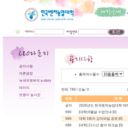
공지사항
여론광장
출력게시물수 :
녹색우체부의 a-story
데이지
전체: 780 / 오늘: 0
멋쟁이 농사꾼
번호
제 목
공지
2026년도 한국벤처농업대학 메타
690
[대학] 8월달 수업안내
[0]
689
대학 3회차 강의파일 공유
[0]
688
[대학] 21시간 철야 워크숍
[0]