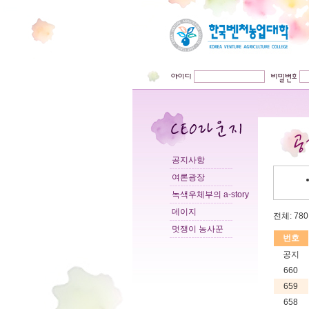
공지사항
여론광장
녹색우체부의 a-story
데이지
전체: 780 
멋쟁이 농사꾼
번호
공지
660
659
658