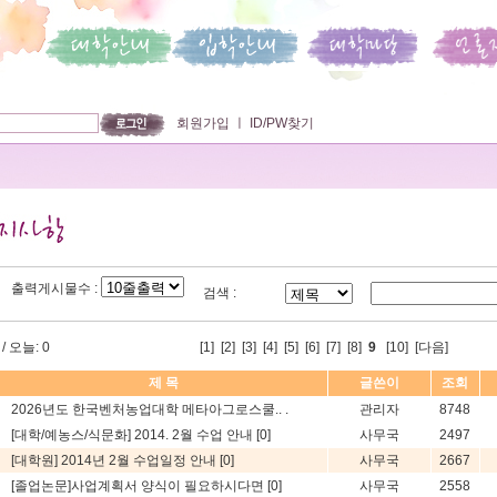
회원가입
ㅣ
ID/PW찾기
출력게시물수 :
검색 :
/ 오늘: 0
[
1
] [
2
] [
3
] [
4
] [
5
] [
6
] [
7
] [
8
]
9
[
10
]
[다음]
제 목
글쓴이
조회
2026년도 한국벤처농업대학 메타아그로스쿨.. .
관리자
8748
[대학/예농스/식문화] 2014. 2월 수업 안내
[0]
사무국
2497
[대학원] 2014년 2월 수업일정 안내
[0]
사무국
2667
[졸업논문]사업계획서 양식이 필요하시다면
[0]
사무국
2558