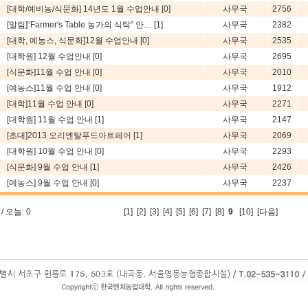
[대학/예비농/식문화] 14년도 1월 수업안내
[0]
사무국
2756
[알림]“Farmer's Table 농가의 식탁” 안.. .
[1]
사무국
2382
[대학, 예농스, 식문화]12월 수업안내
[0]
사무국
2535
[대학원] 12월 수업안내
[0]
사무국
2695
[식문화]11월 수업 안내
[0]
사무국
2010
[예농스]11월 수업 안내
[0]
사무국
1912
[대학]11월 수업 안내
[0]
사무국
2271
[대학원] 11월 수업 안내
[1]
사무국
2147
[초대]2013 오리엔탈푸드아트페어
[1]
사무국
2069
[대학원] 10월 수업 안내
[0]
사무국
2293
[식문화] 9월 수업 안내
[1]
사무국
2426
[예농스] 9월 수업 안내
[0]
사무국
2237
/ 오늘: 0
[
1
] [
2
] [
3
] [
4
] [
5
] [
6
] [
7
] [
8
]
9
[
10
]
[다음]