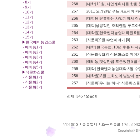
- 8기
268
[대학] 11월, 사업계획서를 향한
- 9기
267
2011 오리엔탈 푸드아트페어 <농가
- 10기
- 11기
266
[대학원]유혹하는 사업계획서 작성하
- 12기
265
[대학]성공적인 오리엔탈 푸드아트페
- 13기
- 14기
264
[대학원]한국벤처농업대학원 9
- 15기
263
[식문화]9월 수업이야기
[0]
▶한국예비농업스쿨
- 예비농1기
262
[대학] 한국농업, 10년 후를 디
- 예비농2기
261
[식문화]8월의 식문화스쿨 이야
- 예비농3기
260
[예비농]햇살만큼 포근했던 8월 수업
- 예비농4기
- 예비농5기
259
[대학] 한국벤처농업대학 8월 
▶식문화스쿨
258
[대학원] 8월 노화도의 별밤과 농업C
- 식문화1기
- 식문화2기
257
[식문화]우리는 하나~식문화스쿨인
- 식문화3기
전체: 346 / 오늘: 0