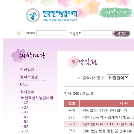
지난일정
캠퍼스앨범
출력게시물수 :
UCC
학사관리
전체: 346 / 오늘: 0
▶한국벤처농업대학
- 1기
번호
제 목
- 2기
공지
지난일정 게시판 안내입니다.
- 3기
- 4기
271
[대학] 감동의 사업계획서 발표 12월
- 5기
270
[대학원] 아듀~2011!! 12월 이
- 6기
269
[예비농]귀농을 향한 꿈 멈추지마, 
- 7기