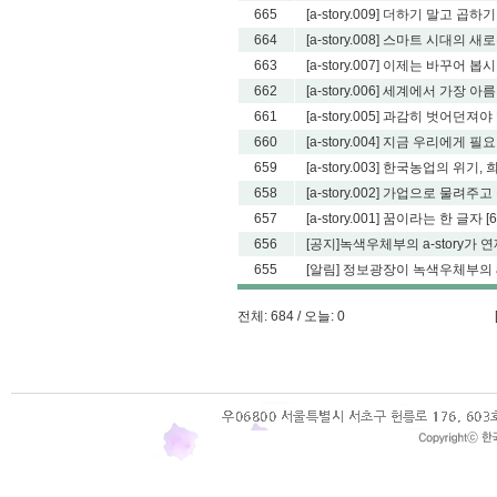
665
[a-story.009] 더하기 말고 곱하기
664
[a-story.008] 스마트 시대의 새로
663
[a-story.007] 이제는 바꾸어 봅
662
[a-story.006] 세계에서 가장 아름
661
[a-story.005] 과감히 벗어던져야
660
[a-story.004] 지금 우리에게 
659
[a-story.003] 한국농업의 위기,
658
[a-story.002] 가업으로 물려주
657
[a-story.001] 꿈이라는 한 글자
[6
656
[공지]녹색우체부의 a-story가 
655
[알림] 정보광장이 녹색우체부의 a-st
전체: 684 / 오늘: 0