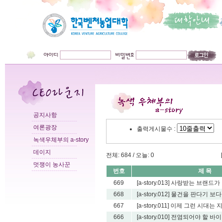
공지사항
여론광장
출력게시물수 :
녹색우체부의 a-story
데이지
전체: 684 / 오늘: 0
멋쟁이 농사꾼
번호
제 목
669
[a-story.013] 사랑받는 브랜드
668
[a-story.012] 물건을 판다기 보다
667
[a-story.011] 이제 그런 시대는 
666
[a-story.010] 전염되어야 할 