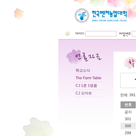
학교소식
The Farm Table
CJ 1촌 1명품
CJ 오마트
전체: 391 
번호
공지
301
300
299