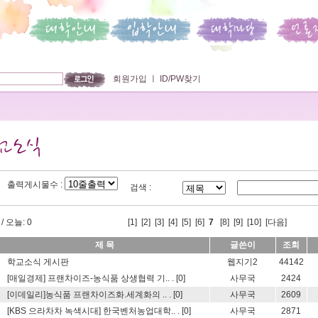
회원가입
ㅣ
ID/PW찾기
출력게시물수 :
검색 :
/ 오늘: 0
[
1
] [
2
] [
3
] [
4
] [
5
] [
6
]
7
[
8
] [
9
] [
10
]
[다음]
제 목
글쓴이
조회
학교소식 게시판
웹지기2
44142
[매일경제] 프랜차이즈-농식품 상생협력 기.. .
[0]
사무국
2424
[이데일리]농식품 프랜차이즈화.세계화의 .. .
[0]
사무국
2609
[KBS 으라차차 녹색시대] 한국벤처농업대학.. .
[0]
사무국
2871