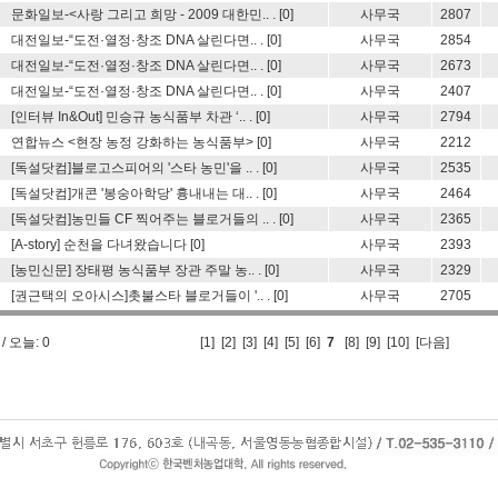
문화일보-<사랑 그리고 희망 - 2009 대한민.. .
[0]
사무국
2807
대전일보-“도전·열정·창조 DNA 살린다면.. .
[0]
사무국
2854
대전일보-“도전·열정·창조 DNA 살린다면.. .
[0]
사무국
2673
대전일보-“도전·열정·창조 DNA 살린다면.. .
[0]
사무국
2407
[인터뷰 In&Out] 민승규 농식품부 차관 ‘.. .
[0]
사무국
2794
연합뉴스 <현장 농정 강화하는 농식품부>
[0]
사무국
2212
[독설닷컴]블로고스피어의 '스타 농민'을 .. .
[0]
사무국
2535
[독설닷컴]개콘 '봉숭아학당' 흉내내는 대.. .
[0]
사무국
2464
[독설닷컴]농민들 CF 찍어주는 블로거들의 .. .
[0]
사무국
2365
[A-story] 순천을 다녀왔습니다
[0]
사무국
2393
[농민신문] 장태평 농식품부 장관 주말 농.. .
[0]
사무국
2329
[권근택의 오아시스]촛불스타 블로거들이 '.. .
[0]
사무국
2705
/ 오늘: 0
[
1
] [
2
] [
3
] [
4
] [
5
] [
6
]
7
[
8
] [
9
] [
10
]
[다음]