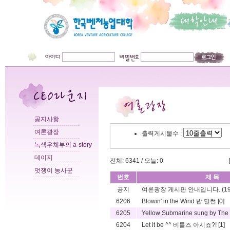
공지사항
여론광장
출력게시물수 :
녹색우체부의 a-story
데이지
전체: 6341 / 오늘: 0
멋쟁이 농사꾼
번호
제 목
공지
여론광장 게시판 안내입니다.
(19
6206
Blowin' in the Wind 밥 딜런
[0]
6205
Yellow Submarine sung by The
6204
Let it be ^^ 비틀즈 아시죠?!
[1]