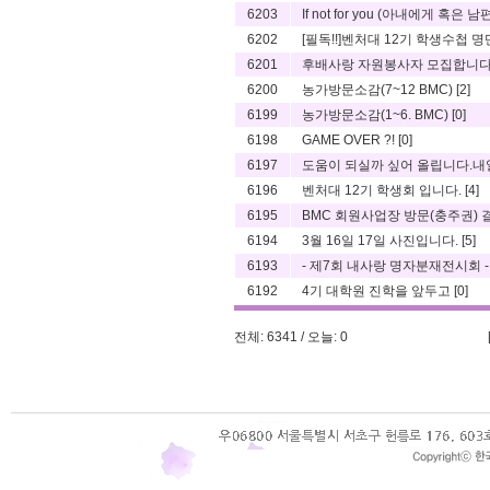
6203
If not for you (아내에게 혹은 남편
6202
[필독!!]벤처대 12기 학생수첩 
6201
후배사랑 자원봉사자 모집합니다
6200
농가방문소감(7~12 BMC)
[2]
6199
농가방문소감(1~6. BMC)
[0]
6198
GAME OVER ?!
[0]
6197
도움이 되실까 싶어 올립니다.내일
6196
벤처대 12기 학생회 입니다.
[4]
6195
BMC 회원사업장 방문(충주권) 결과 
6194
3월 16일 17일 사진입니다.
[5]
6193
- 제7회 내사랑 명자분재전시회 
6192
4기 대학원 진학을 앞두고
[0]
전체: 6341 / 오늘: 0