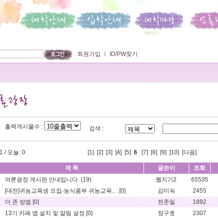
회원가입
ㅣ
ID/PW찾기
출력게시물수 :
검색 :
 / 오늘: 0
[
1
] [
2
] [
3
] [
4
] [
5
]
6
[
7
] [
8
] [
9
] [
10
]
[다음]
제 목
글쓴이
조회
여론광장 게시판 안내입니다.
(19)
웹지기2
65535
[대전]귀농교육생 모집-농식품부 귀농교육.. .
[0]
김미숙
2455
더 존 방법
[0]
전준일
1892
13기 카페 앱 설치 및 알림 설정
[0]
장구호
2307