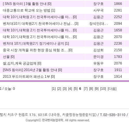
[ SNS 동아리 ] 3월 활동 안내
[0]
장구호
1866
대중교통으로 학교에 오는 방법
[1]
사무국
2281
대학 10기,대학원 2기 전국투어세미나를 마.. .
[0]
김용근
2252
벤처대10기 대학원2기 천국투어세미나 전남.. .
[3]
장석인(대.. .
2094
대학 10기,대학원 2기 전국투어세미나를 마.. .
[0]
김용근
1658
대학 10기,대학원 2기 전국투어세미나를 마.. .
[0]
김용근
2070
벤처대 10기,대학원2기 정기세미나 공지
[1]
김용근
2236
중국 시장 개척을 위한 현장 중심 체험 조.. .
[0]
김성희
2150
선물
[0]
문미경
1783
쌀,김치,계육 공급업체
[0]
유동우
2076
[SNS 동아리] 2014년 2월 활동 안내
[0]
장구호
1911
2013 푸드아트페어 패션쇼 1부
[0]
장구호
1914
 / 오늘: 0
[
1
] [
2
] [
3
] [
4
] [
5
]
6
[
7
] [
8
] [
9
] [
10
]
[다음]