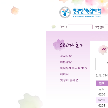
공지사항
여론광장
녹색우체부의 a-story
데이지
전체: 6341
멋쟁이 농사꾼
번호
공지
6266
6265
6264