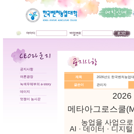
공지사항
여론광장
제목
2026년도 한국벤처농업
녹색우체부의 a-story
글쓴이
관리자
데이지
202
멋쟁이 농사꾼
메타아그로스쿨(Met
농업을 사업으로,
AI · 데이터 · 디