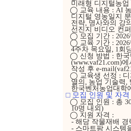
미래형 디지털농
◯
교육 내용
농
: AI
디지털 영농일지 
전략
명사와의 강의
,
선진지 비디오 컨
◯
모집 기간
: 2026
◯
교육 기간
: 2026
주차 목요일
회
4
, 1
◯
신청 방법
한국
:
에
(www.vaf21.com)
작성 후
e-mail(vaf
◯
교육생 선정
디
:
열의
농업 기술력
,
,
한국벤처농업대학에
□
모집 인원 및 자격
◯
모집 인원
총
:
3
명 내외
10
)
◯
지원 자격
:
해당 작물재배 
-
스마트팜 시스템을
-