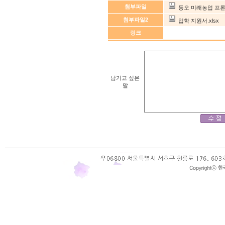
첨부파일
동오 미래농업 프론티
첨부파일2
입학 지원서.xlsx
링크
남기고 싶은
말