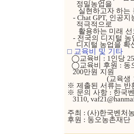
정밀농업을
실현하고자
하는
인공지능
- Chat GPT,
적극적으로
활용하는
미래 선
전국의 디지털 
-
디지털
농업을 확
□
교육비 및 기타
◯
교육비
인당
: 1
2
◯
교육비 후원
동
:
만원 지원
200
교육생
(
※
제출된 서류는 반
※
문의 사항
한국
:
3110,
vaf21@hanmai
주최 : (사)한국벤
후원 : 동오농촌재단