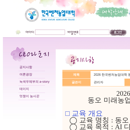
공지사항
여론광장
제목
2026 한국벤처농업대학
녹색우체부의 a-story
글쓴이
관리자
데이지
202
멋쟁이 농사꾼
동오 미래농업
□
교육 개요
◯
교육 명칭
동오
:
◯
교육 목적
디
: AI