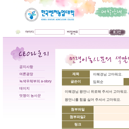
공지사항
여론광장
제목
이혜경님 고마워요.
녹색우체부의 a-story
글쓴이
임희순
데이지
이혜경님 왕언니 위로해 주셔서 고마워요.
멋쟁이 농사꾼
왕언니를 힘을 싫어 주셔서 고마워요.
첨부파일
첨부파일2
링크