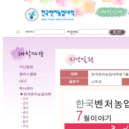
지난일정
캠퍼스앨범
제목
한국벤처농업대학원 7월
UCC
글쓴이
사무국
학사관리
▶한국벤처농업대학
- 1기
- 2기
- 3기
- 4기
- 5기
- 6기
- 7기