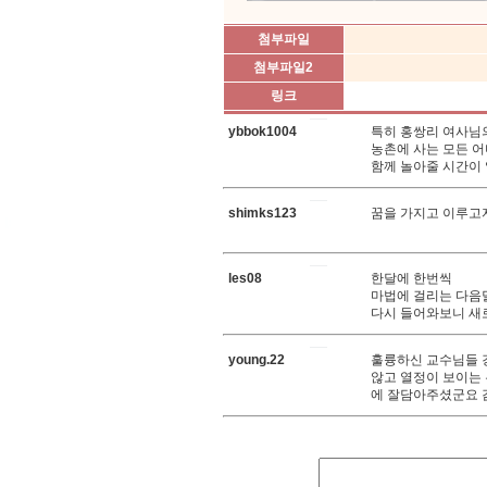
첨부파일
첨부파일2
링크
ybbok1004
특히 홍쌍리 여사님의
농촌에 사는 모든 어
함께 놀아줄 시간이 
shimks123
꿈을 가지고 이루고
les08
한달에 한번씩
마법에 걸리는 다음
다시 들어와보니 새로
young.22
훌륭하신 교수님들 
않고 열정이 보이는
에 잘담아주셨군요 