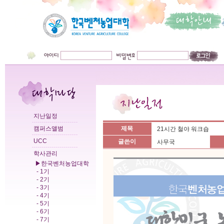
지난일정
캠퍼스앨범
제목
21시간 철야 워크숍
UCC
글쓴이
사무국
학사관리
▶한국벤처농업대학
- 1기
- 2기
- 3기
- 4기
- 5기
- 6기
- 7기