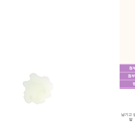
첨
첨부
남기고 
말