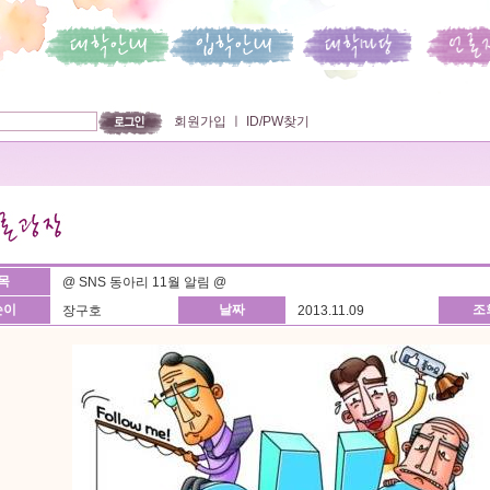
회원가입
ㅣ
ID/PW찾기
목
@ SNS 동아리 11월 알림 @
쓴이
날짜
조
장구호
2013.11.09