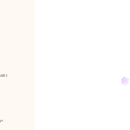
b )
y
=