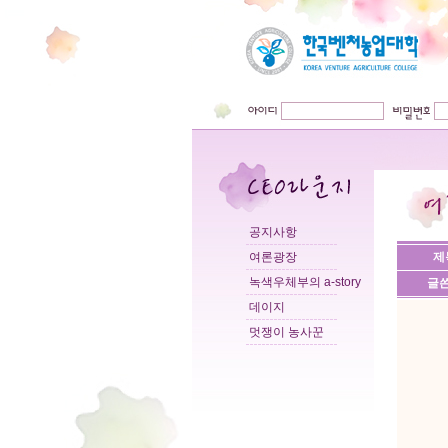
공지사항
여론광장
제
녹색우체부의 a-story
글
데이지
멋쟁이 농사꾼