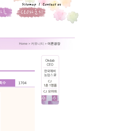
Home
> 커뮤니티 >
여론광장
회수
1704