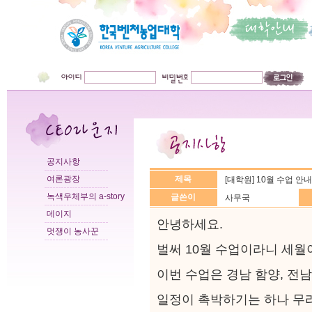
공지사항
여론광장
제목
[대학원] 10월 수업 안내
녹색우체부의 a-story
글쓴이
사무국
데이지
안녕하세요.
멋쟁이 농사꾼
벌써 10월 수업이라니 세월
이번 수업은 경남 함양, 전
일정이 촉박하기는 하나 무