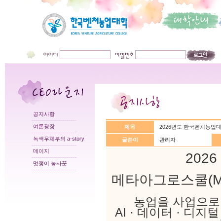
공지사항
여론광장
제목
2026년도 한국벤처농업
녹색우체부의 a-story
글쓴이
관리자
데이지
202
멋쟁이 농사꾼
메타아그로스쿨(Met
농업을 사업으로,
AI · 데이터 · 디