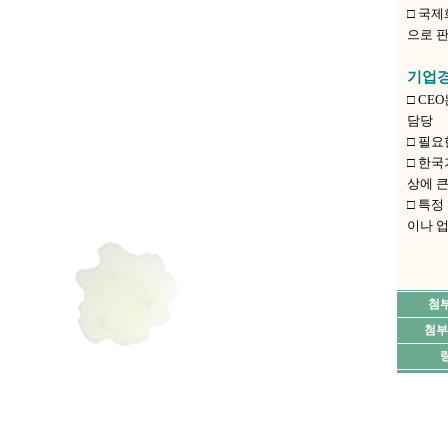
□ 국제
으로 
기업
□ C
담당
□ 필
□ 한
상에 
□ 특
이나 
첨
첨부