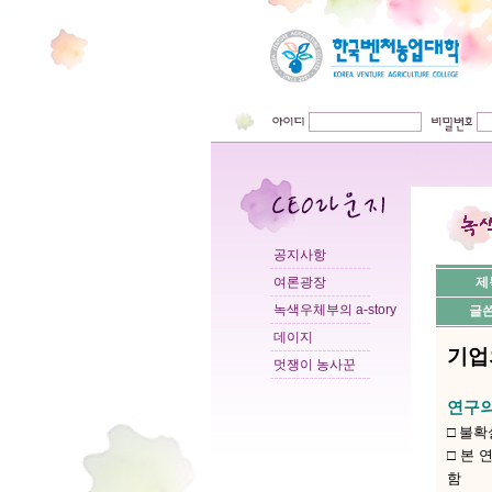
공지사항
여론광장
제
녹색우체부의 a-story
글
데이지
기업
멋쟁이 농사꾼
연구의
□ 불
□ 본
함