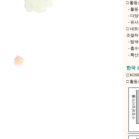
□ 활동
- 활동
- 다양
- 유사
□ 네
조절하
- 탐색
- 흡수
- 확산
한국 
□ KO
□ 활동