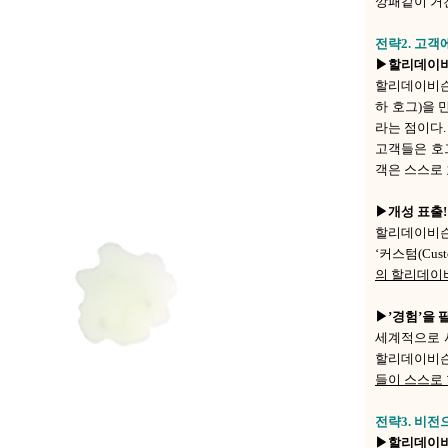
깡패같이 거
전략2. 고객
▶할리데이비슨
할리데이비슨은 
하 호그)을
라는 점이다.
고객들은 호
객은 스스로
▶개성 표출
할리데이비슨
‘커스텀(Cu
의 할리데이비
▶’경험’을 
세계적으로 
할리데이비슨을
들이 스스로
전략3. 비전
▶할리데이비