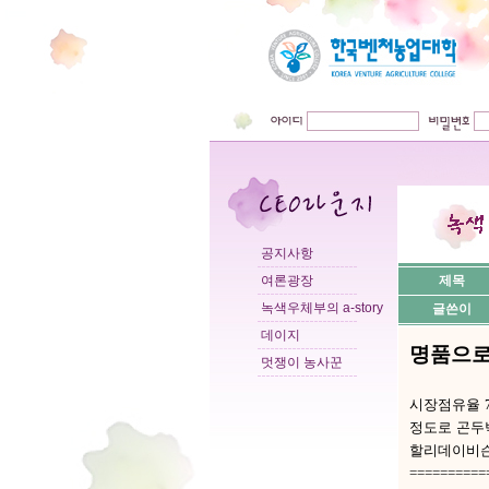
공지사항
여론광장
제목
녹색우체부의 a-story
글쓴이
데이지
명품으로
멋쟁이 농사꾼
시장점유율 7
정도로 곤두
할리데이비슨(H
==========