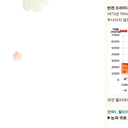
반전 드라마
1975년 7
무너지지 않았
과연 할리데
전략1. 할
▶눈과 귀로