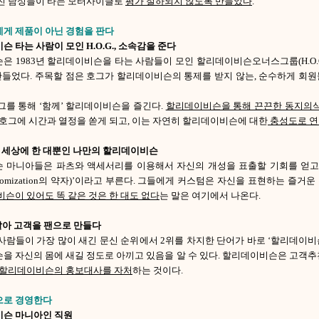
친 남성들이 타는 모터사이클로
평가 절하되지 않도록 만들었다
.
에게 제품이 아닌 경험을 판다
 타는 사람이 모인 H.O.G., 소속감을 준다
1983년 할리데이비슨을 타는 사람들이 모인 할리데이비슨오너스그룹(H.O.G., Harl
 만들었다. 주목할 점은 호그가 할리데이비슨의 통제를 받지 않는, 순수하게 회
그를 통해 ‘함께’ 할리데이비슨을 즐긴다.
할리데이비슨을 통해 끈끈한 동지의식
 호그에 시간과 열정을 쏟게 되고, 이는 자연히 할리데이비슨에 대한
충성도로 
! 세상에 한 대뿐인 나만의 할리데이비슨
 마니아들은 파츠와 액세서리를 이용해서 자신의 개성을 표출할 기회를 얻고 
stomization의 약자)’이라고 부른다. 그들에게 커스텀은 자신을 표현하는 즐거
슨이 있어도 똑 같은 것은 한 대도 없다
는 말은 여기에서 나온다.
팔아 고객을 팬으로 만들다
사람들이 가장 많이 새긴 문신 순위에서 2위를 차지한 단어가 바로 ‘할리데이
 자신의 몸에 새길 정도로 아끼고 있음을 알 수 있다. 할리데이비슨은 고객추천
 할리데이비슨의 홍보대사를 자처
하는 것이다.
으로 경영한다
슨 마니아인 직원