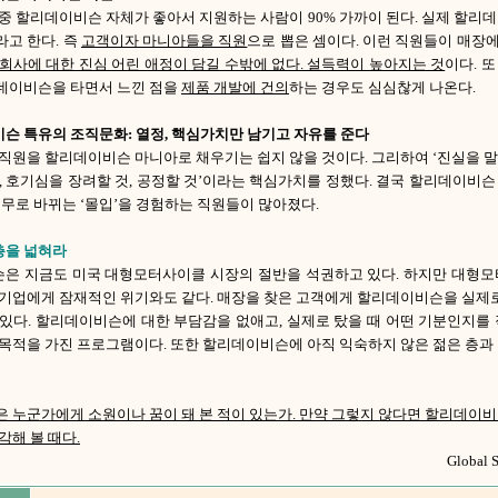
중 할리데이비슨 자체가 좋아서 지원하는 사람이 90% 가까이 된다. 실제 할리
고 한다. 즉
고객이자 마니아들을 직원
으로 뽑은 셈이다. 이런 직원들이 매
회사에 대한 진심 어린 애정이 담길 수밖에 없다. 설득력이 높아지는 것
이다. 
데이비슨을 타면서 느낀 점을
제품 개발에 건의
하는 경우도 심심찮게 나온다.
슨 특유의 조직문화: 열정, 핵심가치만 남기고 자유를 준다
직원을 할리데이비슨 마니아로 채우기는 쉽지 않을 것이다. 그리하여 ‘진실을 말할
, 호기심을 장려할 것, 공정할 것’이라는 핵심가치를 정했다. 결국 할리데이비
업무로 바뀌는 ‘몰입’을 경험하는 직원들이 많아졌다.
층을 넓혀라
은 지금도 미국 대형모터사이클 시장의 절반을 석권하고 있다. 하지만 대형모
 기업에게 잠재적인 위기와도 같다. 매장을 찾은 고객에게 할리데이비슨을 실제로
 있다. 할리데이비슨에 대한 부담감을 없애고, 실제로 탔을 때 어떤 기분인지를
 목적을 가진 프로그램이다. 또한 할리데이비슨에 아직 익숙하지 않은 젊은 층과
은 누군가에게 소원이나 꿈이 돼 본 적이 있는가. 만약 그렇지 않다면 할리데이
각해 볼 때다.
Global