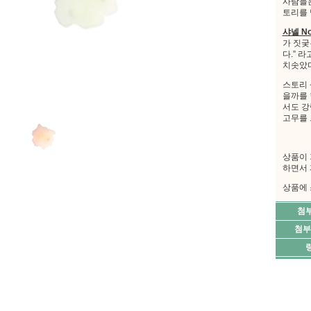
사람들은
토리를 
샤넬 No
가 짓궂
다.” 
치솟았다
스토리 
을까를 
서도 강
고무를 
상품이 
하면서 
상품에 
첨
첨부