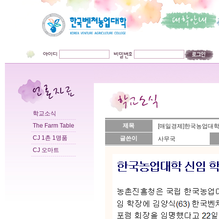
학교소식
The Farm Table
제목
[매일경제]한국농업대학
CJ 1촌 1명품
글쓴이
사무국
CJ 오마트