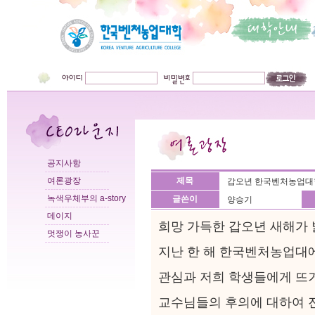
공지사항
여론광장
제목
갑오년 한국벤처농업대
녹색우체부의 a-story
글쓴이
양승기
데이지
희망 가득한 갑오년 새해가
멋쟁이 농사꾼
지난 한 해 한국벤처농업대
관심과 저희 학생들에게 뜨
교수님들의 후의에 대하여 