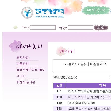
공지사항
여론광장
출력게시물수 :
녹색우체부의 a-story
데이지
전체: 151 / 오늘: 0
멋쟁이 농사꾼
번호
제 목
151
데이지 2기 두번째 모임 가졌어요...
150
데이지 2기 모임 가졌어요 (5/17,
149
졸업 축하 합니다
[0]
148
12월 푸드비엔날레 발표 자료입