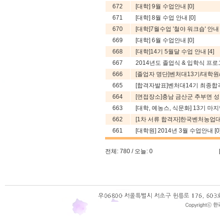
672
[대학] 9월 수업안내
[0]
671
[대학] 8월 수업 안내
[0]
670
[대학]7월수업 '철야 워크숍' 안
669
[대학] 6월 수업안내
[0]
668
[대학]14기 5월달 수업 안내
[4]
667
2014년도 졸업식 & 입학식 프
666
[졸업자 명단]벤처대13기/대학원/예
665
[합격자발표]벤처대14기 최종합
664
[면접장소]충남 금산군 추부면 성당리 
663
[대학, 예농스, 식문화] 13기 
662
[1차 서류 합격자]한국벤처농업
661
[대학원] 2014년 3월 수업안내
[0
전체: 780 / 오늘: 0