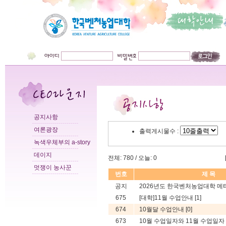
공지사항
여론광장
출력게시물수 :
녹색우체부의 a-story
데이지
전체: 780 / 오늘: 0
멋쟁이 농사꾼
번호
제 목
공지
2026년도 한국벤처농업대학 메타
675
[대학]11월 수업안내
[1]
674
10월달 수업안내
[0]
673
10월 수업일자와 11월 수업일자