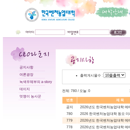
공지사항
여론광장
출력게시물수 :
녹색우체부의 a-story
데이지
전체: 780 / 오늘: 0
멋쟁이 농사꾼
번호
제 목
공지
2026년도 한국벤처농업대학 메타
780
2026 한국벤처농업대학 동오 미래
779
2026년도 한국벤처농업대학 메타
778
2026년도 한국벤처농업대학 메타