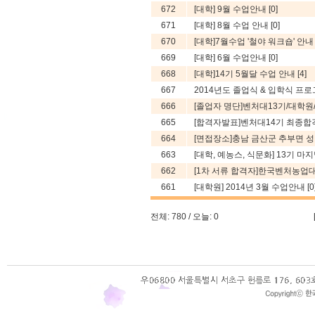
672
[대학] 9월 수업안내
[0]
671
[대학] 8월 수업 안내
[0]
670
[대학]7월수업 '철야 워크숍' 안
669
[대학] 6월 수업안내
[0]
668
[대학]14기 5월달 수업 안내
[4]
667
2014년도 졸업식 & 입학식 프
666
[졸업자 명단]벤처대13기/대학원/예
665
[합격자발표]벤처대14기 최종합
664
[면접장소]충남 금산군 추부면 성당리 
663
[대학, 예농스, 식문화] 13기 
662
[1차 서류 합격자]한국벤처농업
661
[대학원] 2014년 3월 수업안내
[0
전체: 780 / 오늘: 0