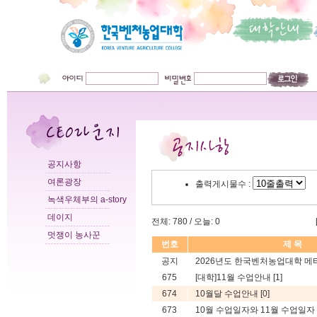
공지사항
여론광장
출력게시물수 :
녹색우체부의 a-story
데이지
전체: 780 / 오늘: 0
멋쟁이 농사꾼
번호
제 목
공지
2026년도 한국벤처농업대학 메타
675
[대학]11월 수업안내
[1]
674
10월달 수업안내
[0]
673
10월 수업일자와 11월 수업일자