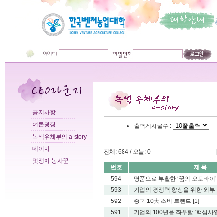
공지사항
여론광장
출력게시물수 :
녹색우체부의 a-story
데이지
전체: 684 / 오늘: 0
멋쟁이 농사꾼
번호
제 목
594
명품으로 부활한 ‘꿈의 오토바이’ 
593
기업의 경쟁력 향상을 위한 외부 네
592
중국 10大 소비 트렌드
[1]
591
기업의 100년을 좌우할 ‘핵심사업 