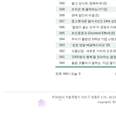
590
팔고 싶다면, 명쾌하게!
[2]
589
조직은 왜 몰락하는가?
[2]
588
판매 달인의 비결
[1]
587
중고휴대폰 팔아 4년간 18배 성장
586
‘열정이 끓는 조직’이 경영의 미
585
초인종효과 (Doorbell Effect)
[0]
584
우리가 몰랐던 100년 기업 닌텐도의 
583
‘검정 양말 배달해드려요’
[0]
582
식품산업 : 새로운 가치와 도전
[0
581
'1000원의 행복'을 전파하는 열정
580
필립 코틀러가 말하는 ‘지갑 열기의
전체: 684 / 오늘: 0